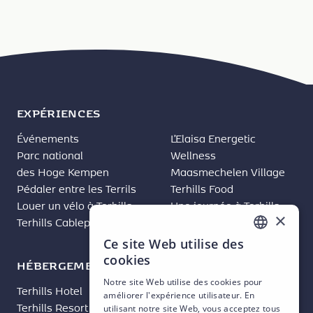
EXPÉRIENCES
Événements
L’Elaisa Energetic
Parc national
Wellness
des Hoge Kempen
Maasmechelen Village
Pédaler entre les Terrils
Terhills Food
Louer un vélo à Terhills
Une journée à Terhills
×
Terhills Cablepark
Resort
Ce site Web utilise des
DUTCH
cookies
HÉBERGEMENTS
PROFESSIONNEL
ENGLISH
Notre site Web utilise des cookies pour
Terhills Hotel
Terhills Events
améliorer l'expérience utilisateur. En
FRENCH
Terhills Resort
utilisant notre site Web, vous acceptez tous