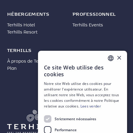
HÉBERGEMENTS
PROFESSIONNEL
Terhills Hotel
Terhills Events
Terhills Resort
TERHILLS
×
À propos de Terhills
Nouvelles
Ce site Web utilise des
Plan
Contact
DUTCH
cookies
ENGLISH
Notre site Web utilise des cookies pour
améliorer l'expérience utilisateur. En
FRENCH
utilisant notre site Web, vous acceptez tous
GERMAN
les cookies conformément à notre Politique
relative aux cookies.
Lees verder
Strictement nécessaires
Performance