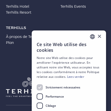
Terhills Hotel
Terhills Events
Terhills Resort
TERHILLS
×
À propos de Terhills
Nouvelles
Plan
Contact
Ce site Web utilise des
DUTCH
cookies
ENGLISH
Notre site Web utilise des cookies pour
améliorer l'expérience utilisateur. En
FRENCH
utilisant notre site Web, vous acceptez tous
GERMAN
les cookies conformément à notre Politique
relative aux cookies.
Lees verder
Strictement nécessaires
Performance
Ciblage