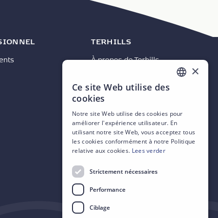
SIONNEL
TERHILLS
vents
À propos de Terhills
×
Plan
Nouvelles
Ce site Web utilise des
DUTCH
Contact
cookies
ENGLISH
Notre site Web utilise des cookies pour
améliorer l'expérience utilisateur. En
FRENCH
utilisant notre site Web, vous acceptez tous
GERMAN
les cookies conformément à notre Politique
relative aux cookies.
Lees verder
Strictement nécessaires
Performance
Ciblage