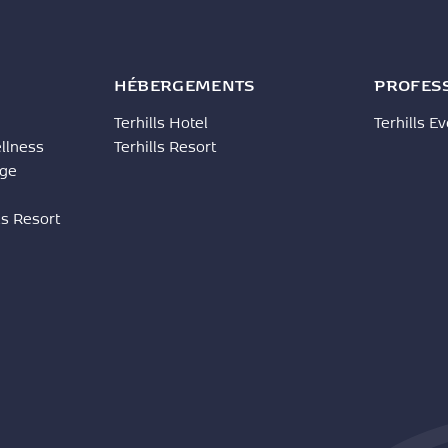
HÉBERGEMENTS
PROFES
Terhills Hotel
Terhills E
ellness
Terhills Resort
age
ls Resort