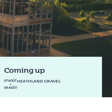
Coming up
HEATHLAND GRAVEL
07 AOÛT
–
09 AOÛT