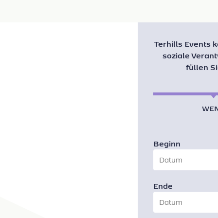
Terhills Events 
soziale Veran
füllen S
WE
Beginn
Date
Ende
Date