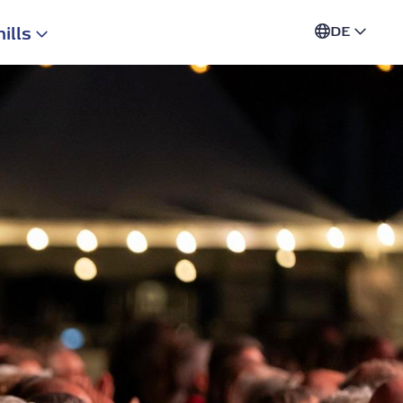
hills
DE