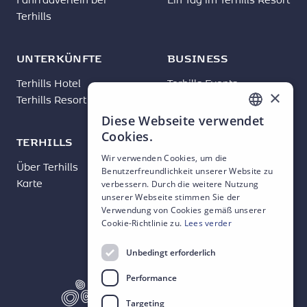
Terhills
UNTERKÜNFTE
BUSINESS
Terhills Hotel
Terhills Events
×
Terhills Resort
Diese Webseite verwendet
DUTCH
Cookies.
TERHILLS
ENGLISH
Wir verwenden Cookies, um die
Über Terhills
Neuigkeiten
Benutzerfreundlichkeit unserer Website zu
FRENCH
Karte
Kontakt
verbessern. Durch die weitere Nutzung
GERMAN
unserer Webseite stimmen Sie der
Verwendung von Cookies gemäß unserer
Cookie-Richtlinie zu.
Lees verder
Unbedingt erforderlich
Performance
Targeting